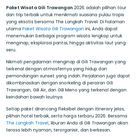
Paket Wisata Gili Trawangan
2026 adalah pilihan tour
dan trip terbaik untuk menikmati suasana pulau tropis
yang eksotis bersama The Langkah Travel. Di halaman
utama
Paket Wisata Gili Trawangan
ini, Anda dapat
menemukan berbagai program wisata lengkap untuk
menginap, eksplorasi pantai, hingga aktivitas laut yang
seru.
Nikmati pengalaman menginap di Gili Trawangan yang
terkenal dengan atmosfernya yang hidup dan
pemandangan sunset yang indah. Perjalanan juga dapat
dikombinasikan dengan snorkeling di perairan Gili
Trawangan, Gili Air, dan Gili Meno yang terkenal dengan
keindahan bawah lautnya.
Setiap paket dirancang fleksibel dengan itinerary jelas,
pilihan hotel terbaik, serta harga terbaru 2026. Bersama
The Langkah Travel
, liburan Anda di Gili Trawangan akan
terasa lebih nyaman, terorganisir, dan berkesan.