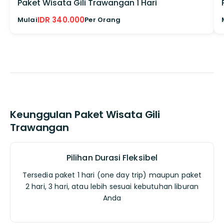
Paket Wisata Gili Trawangan 1 Hari
IDR 340.000
Mulai
Per Orang
Keunggulan Paket Wisata Gili
Trawangan
Pilihan Durasi Fleksibel
Tersedia paket 1 hari (one day trip) maupun paket
2 hari, 3 hari, atau lebih sesuai kebutuhan liburan
Anda