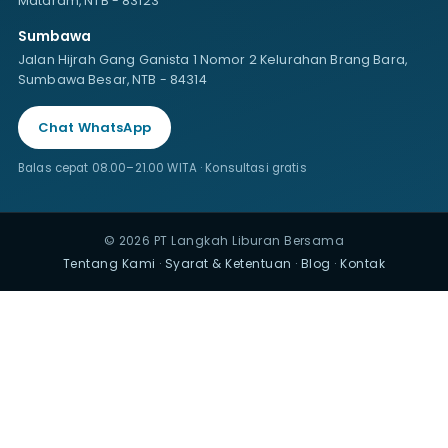
Mataram, NTB - 83123
Sumbawa
Jalan Hijrah Gang Ganista 1 Nomor 2 Kelurahan Brang Bara,
Sumbawa Besar, NTB - 84314
Chat WhatsApp
Balas cepat 08.00–21.00 WITA · Konsultasi gratis
© 2026 PT Langkah Liburan Bersama
Tentang Kami
·
Syarat & Ketentuan
·
Blog
·
Kontak