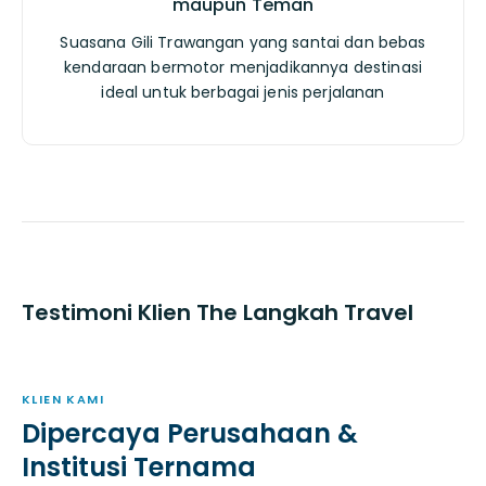
maupun Teman
Suasana Gili Trawangan yang santai dan bebas
kendaraan bermotor menjadikannya destinasi
ideal untuk berbagai jenis perjalanan
Testimoni Klien The Langkah Travel
KLIEN KAMI
Dipercaya Perusahaan &
Institusi Ternama