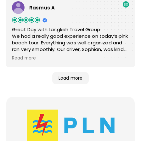
Rasmus A
Great Day with Langkeh Travel Group
We had a really good experience on today’s pink
beach tour. Everything was well organized and
ran very smoothly. Our driver, Sophian, was kind,
helpful, and made the day easy and
Read more
enjoyable.The snorkeling was beautiful, and the
lobster dinner was a nice highlight. We also got
to visit some quiet, hidden spots that made the
Load more
trip feel extra special.We’re happy to
recommend Langkeh Travel Group to others
looking for a relaxed and well-planned
tour.Best,Rasmus & Camilla