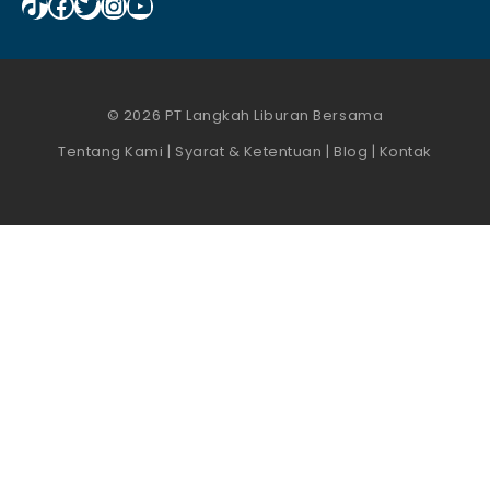
TikTok
Facebook
Twitter
Instagram
YouTube
© 2026 PT Langkah Liburan Bersama
Tentang Kami
|
Syarat & Ketentuan
|
Blog
|
Kontak