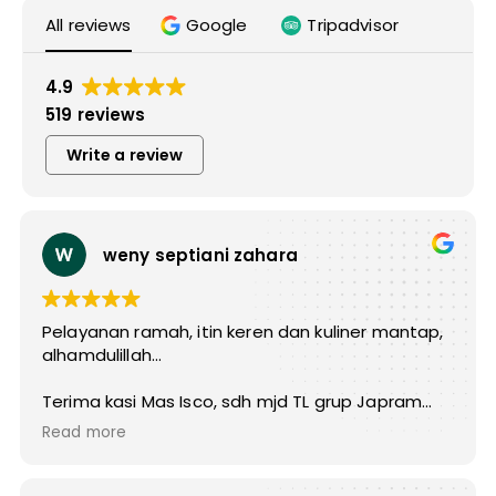
All reviews
Google
Tripadvisor
4.9
519 reviews
Write a review
weny septiani zahara
Pelayanan ramah, itin keren dan kuliner mantap,
alhamdulillah...
Terima kasi Mas Isco, sdh mjd TL grup Japram
selama 4D 3N di Lombok dg 3 lansia, 4 dewasa, 2
Read more
remaja dan 3 anak.