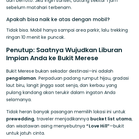
dan berfoto. Jika ingin sunset, datang sekitar 1 jam
sebelum matahari terbenam.
Apakah bisa naik ke atas dengan mobil?
Tidak bisa. Mobil hanya sampai area parkir, lalu trekking
ringan 10 menit ke puncak.
Penutup: Saatnya Wujudkan Liburan
Impian Anda ke Bukit Merese
Bukit Merese bukan sekadar destinasi—ini adalah
pengalaman
. Perpaduan padang rumput hijau, gradasi
laut biru, langit jingga saat senja, dan kerbau yang
pulang kandang akan terukir dalam ingatan Anda
selamanya.
Tidak heran banyak pasangan memilih lokasi ini untuk
prewedding
, traveler menjadikannya
bucket list utama
,
dan wisatawan asing menyebutnya
“Love Hill”
—bukit
untuk jatuh cinta.