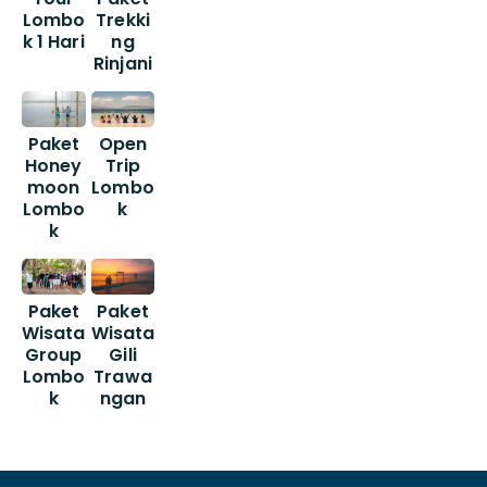
Lombo
Trekki
k 1 Hari
ng
Rinjani
Paket
Open
Honey
Trip
moon
Lombo
Lombo
k
k
Paket
Paket
Wisata
Wisata
Group
Gili
Lombo
Trawa
k
ngan