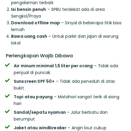
pengalaman terbaik
Isi bensin penuh
– SPBU terdekat ada di area
Sengkol/Praya
Download offline map
– Sinyal di beberapa titik bisa
lemah
Bawa uang cash
– Untuk parkir dan jajan di warung
lokal
Perlengkapan Wajib Dibawa
Air minum minimal 1,5 liter per orang
– Tidak ada
penjual di puncak
Sunscreen SPF 50+
– Tidak ada peneduh di atas
bukit
Topi atau payung
– Matahari sangat terik di siang
hari
Sandal/sepatu nyaman
– Jalur berbatu dan
berumput
Jaket atau windbreaker
– Angin laut cukup