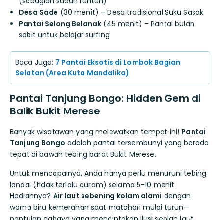
(sebagian sudah runtuh)
Desa Sade
(30 menit) – Desa tradisional Suku Sasak
Pantai Selong Belanak
(45 menit) – Pantai bulan
sabit untuk belajar surfing
Baca Juga:
7 Pantai Eksotis di Lombok Bagian
Selatan (Area Kuta Mandalika)
Pantai Tanjung Bongo: Hidden Gem di
Balik Bukit Merese
Banyak wisatawan yang melewatkan tempat ini!
Pantai
Tanjung Bongo
adalah pantai tersembunyi yang berada
tepat di bawah tebing barat Bukit Merese.
Untuk mencapainya, Anda hanya perlu menuruni tebing
landai (tidak terlalu curam) selama 5–10 menit.
Hadiahnya?
Air laut sebening kolam alami
dengan
warna biru kemerahan saat matahari mulai turun—
pantulan cahaya yang menciptakan ilusi seolah laut