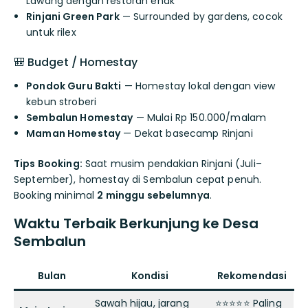
Lawang dengan restoran enak
Rinjani Green Park
— Surrounded by gardens, cocok
untuk rilex
🎒 Budget / Homestay
Pondok Guru Bakti
— Homestay lokal dengan view
kebun stroberi
Sembalun Homestay
— Mulai Rp 150.000/malam
Maman Homestay
— Dekat basecamp Rinjani
Tips Booking:
Saat musim pendakian Rinjani (Juli–
September), homestay di Sembalun cepat penuh.
Booking minimal
2 minggu sebelumnya
.
Waktu Terbaik Berkunjung ke Desa
Sembalun
Bulan
Kondisi
Rekomendasi
Sawah hijau, jarang
⭐⭐⭐⭐⭐ Paling