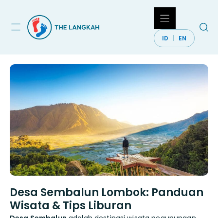
Langsung
ke
isi
ID
EN
Desa Sembalun Lombok: Panduan
Wisata & Tips Liburan