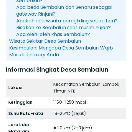
Sembalun?
Apa beda Sembalun dan Senaru sebagai
gateway Rinjani?
Apakah ada wisata paragliding setiap hari?
Bisakah ke Sembalun saat musim hujan?
Apa oleh-oleh khas Sembalun?
Wisata Sekitar Desa Sembalun
Kesimpulan: Mengapa Desa Sembalun Wajib
Masuk Itinerary Anda
Informasi Singkat Desa Sembalun
Kecamatan Sembalun, Lombok
Lokasi
Timur, NTB
Ketinggian
1.150–1.250 mdpl
Suhu Rata-rata
18–25°C (sejuk)
Jarak dari
± 110 km (2–3 jam)
Mataram