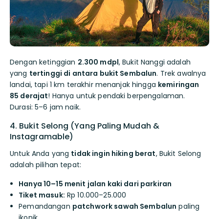
Dengan ketinggian
2.300 mdpl
, Bukit Nanggi adalah
yang
tertinggi di antara bukit Sembalun
. Trek awalnya
landai, tapi 1 km terakhir menanjak hingga
kemiringan
85 derajat
! Hanya untuk pendaki berpengalaman.
Durasi: 5–6 jam naik.
4. Bukit Selong (Yang Paling Mudah &
Instagramable)
Untuk Anda yang
tidak ingin hiking berat
, Bukit Selong
adalah pilihan tepat:
Hanya 10–15 menit jalan kaki dari parkiran
Tiket masuk:
Rp 10.000–25.000
Pemandangan
patchwork sawah Sembalun
paling
ikonik