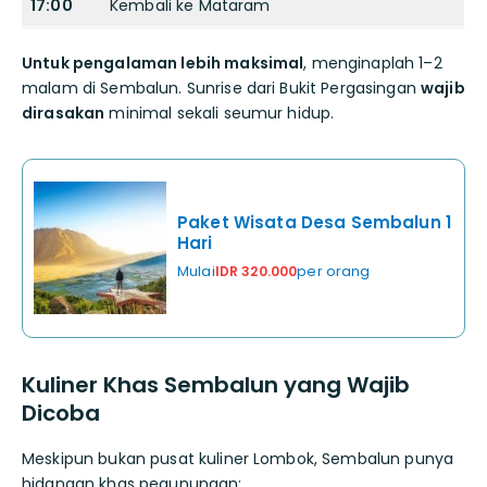
17:00
Kembali ke Mataram
Untuk pengalaman lebih maksimal
, menginaplah 1–2
malam di Sembalun. Sunrise dari Bukit Pergasingan
wajib
dirasakan
minimal sekali seumur hidup.
Paket Wisata Desa Sembalun 1
Hari
Mulai
per orang
IDR 320.000
Kuliner Khas Sembalun yang Wajib
Dicoba
Meskipun bukan pusat kuliner Lombok, Sembalun punya
hidangan khas pegunungan: