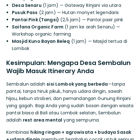
Desa Senaru
(1 jam) — Gateway Rinjani via utara
Pusuk Pass
(2 jam) — Hutan monyet legendaris
Pantai Pink (Tangsi)
(2,5 jam) — Pantai pasir pink
Saifana Organic Farm
(1 jam ke arah Senaru) —
Workshop organic farming
Masjid Kuno Bayan Beleq
(1 jam) — Masjid tertua di
Lombok
Kesimpulan: Mengapa Desa Sembalun
Wajib Masuk Itinerary Anda
Sembalun adalah
sisi Lombok yang berbeda
—tanpa
pantai, tanpa hiruk pikuk, hanya udara dingin, sawah
hijau, kebun stroberi, dan pemandangan Gunung Rinjani
yang gagah. Bagi Anda yang sudah bosan dengan wisata
pantai biasa di Bali atau Lombok selatan, Sembalun
adalah
rest area mental
yang sempurna.
Kombinasi
hiking ringan + agrowisata + budaya Sasak
+ udara dingin
membuat Sembalun cocok untuk semua