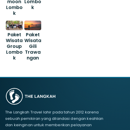
moon
Lombo
Lombo
k
k
Paket
Paket
Wisata
Wisata
Group
Gili
Lombo
Trawa
k
ngan
The Langkah Travel lahir pada tahun 2012 karena
sebuah pemikiran yang dilandasi dengan keahlian
dan keinginan untuk memberikan pelayanan