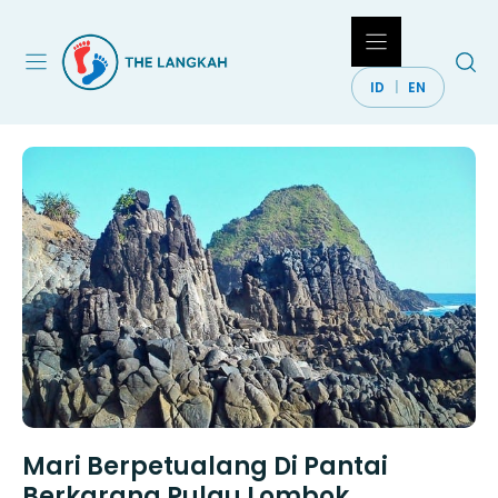
Langsung
ke
isi
ID
EN
Mari Berpetualang Di Pantai
Berkarang Pulau Lombok