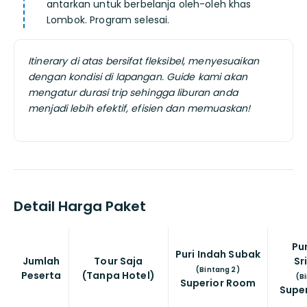
antarkan untuk berbelanja oleh-oleh khas
Lombok. Program selesai.
Itinerary di atas bersifat fleksibel, menyesuaikan
dengan kondisi di lapangan.
Guide kami akan
mengatur durasi trip sehingga liburan anda
menjadi lebih efektif, efisien dan memuaskan!
Detail Harga Paket
Pu
Puri Indah Subak
Jumlah
Tour Saja
Sr
(Bintang 2)
Peserta
(Tanpa Hotel)
(B
Superior Room
Supe