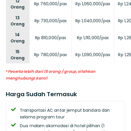
12
Rp 760,000/pax
Rp 1,060,000/pax
Rp 1,
Orang
13
Rp 730,000/pax
Rp 1,040,000/pax
Rp 1,
Orang
14
Rp 810,000/pax
Rp 1,110,000/pax
Rp 1,
Orang
15
Rp 780,000/pax
Rp 1,090,000/pax
Rp 1,
Orang
*
Peserta lebih dari 15 orang / group, silahkan
menghubungi kami!
Harga Sudah Termasuk
Transportasi AC antar jemput bandara dan
selama program tour
Dua malam akomodasi di hotel pilihan (1