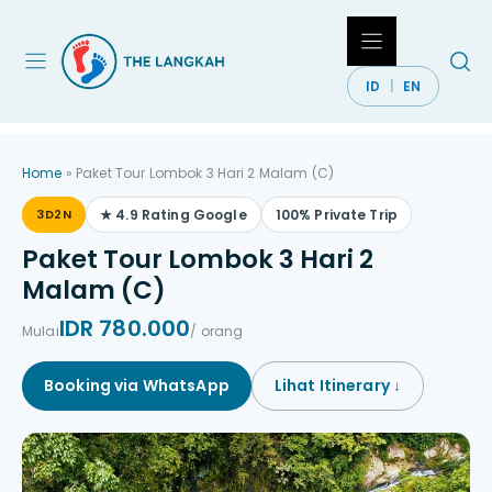
Langsung
ke
isi
ID
EN
Home
»
Paket Tour Lombok 3 Hari 2 Malam (C)
3D2N
★ 4.9 Rating Google
100% Private Trip
Paket Tour Lombok 3 Hari 2
Malam (C)
IDR 780.000
Mulai
/ orang
Booking via WhatsApp
Lihat Itinerary ↓