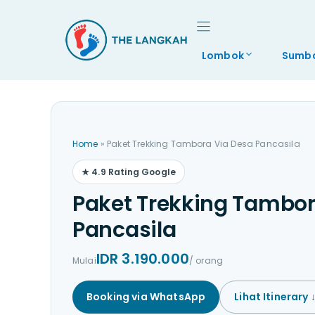
Langsung
ke
isi
Lombok
Sumb
Home
»
Paket Trekking Tambora Via Desa Pancasila
★ 4.9 Rating Google
Paket Trekking Tambor
Pancasila
IDR 3.190.000
Mulai
/ orang
Booking via WhatsApp
Lihat Itinerary 