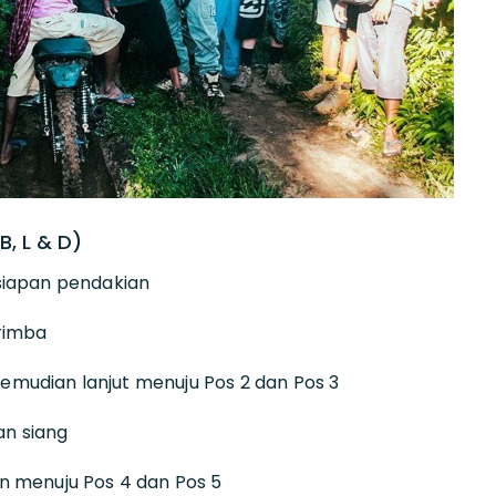
, L & D)
siapan pendakian
rimba
k kemudian lanjut menuju Pos 2 dan Pos 3
an siang
n menuju Pos 4 dan Pos 5