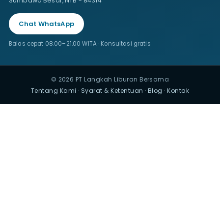
Sumbawa Besar, NTB - 84314
Chat WhatsApp
Balas cepat 08.00–21.00 WITA · Konsultasi gratis
© 2026 PT Langkah Liburan Bersama
Tentang Kami
·
Syarat & Ketentuan
·
Blog
·
Kontak