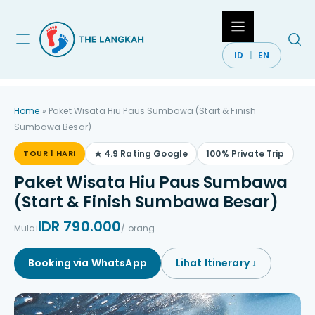
Langsung
ke
isi
ID
EN
Home
»
Paket Wisata Hiu Paus Sumbawa (Start & Finish
Sumbawa Besar)
TOUR 1 HARI
★ 4.9 Rating Google
100% Private Trip
Paket Wisata Hiu Paus Sumbawa
(Start & Finish Sumbawa Besar)
IDR 790.000
Mulai
/ orang
Booking via WhatsApp
Lihat Itinerary ↓