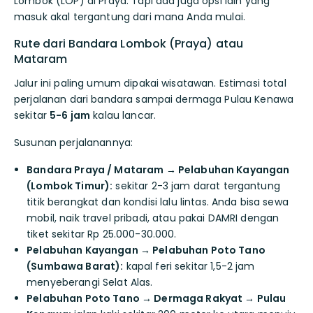
Lombok (LOP) di Praya. Tapi ada juga opsi lain yang
masuk akal tergantung dari mana Anda mulai.
Rute dari Bandara Lombok (Praya) atau
Mataram
Jalur ini paling umum dipakai wisatawan. Estimasi total
perjalanan dari bandara sampai dermaga Pulau Kenawa
sekitar
5-6 jam
kalau lancar.
Susunan perjalanannya:
Bandara Praya / Mataram → Pelabuhan Kayangan
(Lombok Timur):
sekitar 2-3 jam darat tergantung
titik berangkat dan kondisi lalu lintas. Anda bisa sewa
mobil, naik travel pribadi, atau pakai DAMRI dengan
tiket sekitar Rp 25.000-30.000.
Pelabuhan Kayangan → Pelabuhan Poto Tano
(Sumbawa Barat):
kapal feri sekitar 1,5-2 jam
menyeberangi Selat Alas.
Pelabuhan Poto Tano → Dermaga Rakyat → Pulau