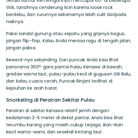
terlalu santai. Kemiringannya mencapai 60° di beberapa
titik, tanahnya cenderung licin karena loose rock
berdebu, dan turunnya sebenarnya lebih sulit daripada
naiknya.
Pakai sandal gunung atau sepatu yang gripnya bagus,
jangan flip-flop. Kalau Anda merasa ragu di tengah jalan,
jangan paksa.
Reward-nya sebanding. Dari puncak Anda bisa lihat
panorama 360°: garis pantai Pulau Kenawa di bawah,
gradasi warna laut, pulau-pulau kecil di gugusan Gili Balu,
dan kalau cuaca cerah, Puncak Rinjani terlihat di
kejauhan ke arah barat.
Snorkeling di Perairan Sekitar Pulau
Perairan di sekitar Kenawa relatif jernih dengan
kedalaman 3-5 meter di dekat pantai. Anda bisa lihat
terumbu karang yang masih cukup terjaga, ikan-ikan
kecil warna-warni, dan sesekali bintang laut.