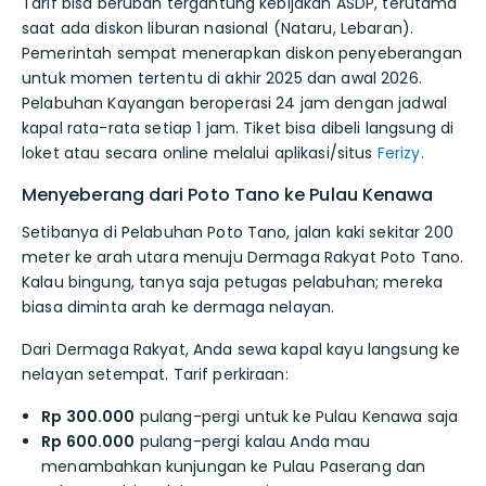
Tarif bisa berubah tergantung kebijakan ASDP, terutama
saat ada diskon liburan nasional (Nataru, Lebaran).
Pemerintah sempat menerapkan diskon penyeberangan
untuk momen tertentu di akhir 2025 dan awal 2026.
Pelabuhan Kayangan beroperasi 24 jam dengan jadwal
kapal rata-rata setiap 1 jam. Tiket bisa dibeli langsung di
loket atau secara online melalui aplikasi/situs
Ferizy
.
Menyeberang dari Poto Tano ke Pulau Kenawa
Setibanya di Pelabuhan Poto Tano, jalan kaki sekitar 200
meter ke arah utara menuju Dermaga Rakyat Poto Tano.
Kalau bingung, tanya saja petugas pelabuhan; mereka
biasa diminta arah ke dermaga nelayan.
Dari Dermaga Rakyat, Anda sewa kapal kayu langsung ke
nelayan setempat. Tarif perkiraan:
Rp 300.000
pulang-pergi untuk ke Pulau Kenawa saja
Rp 600.000
pulang-pergi kalau Anda mau
menambahkan kunjungan ke Pulau Paserang dan