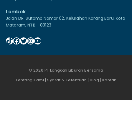
Lombok
Jalan DR. Sutomo Nomor 62, Kelurahan Karang Baru, Kota
Mataram, NTB - 83123
TikTok
Facebook
Twitter
Instagram
YouTube
© 2026 PT Langkah Liburan Bersama
Tentang Kami
|
Syarat & Ketentuan
|
Blog
|
Kontak