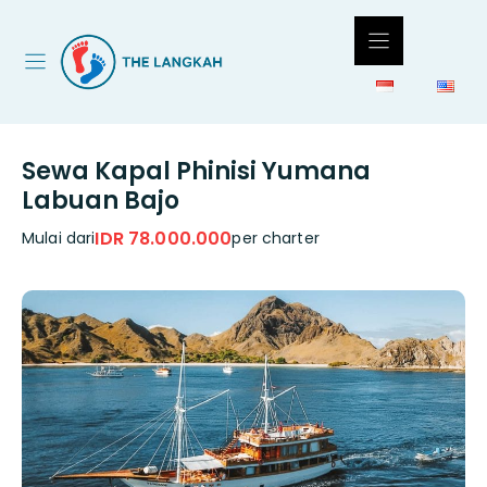
Langsung
ke
isi
Sewa Kapal Phinisi Yumana
Labuan Bajo
IDR 78.000.000
Mulai dari
per charter