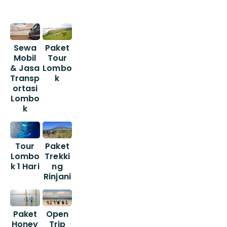
Sewa
Paket
Mobil
Tour
& Jasa
Lombo
Transp
k
ortasi
Lombo
k
Tour
Paket
Lombo
Trekki
k 1 Hari
ng
Rinjani
Paket
Open
Honey
Trip